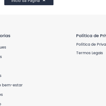
Início da Página
orias
Política de Pr
Política de Priv
ues
Termos Legais
s
s
e bem-estar
es
o