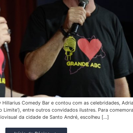
Hillarius Comedy Bar e contou com as celebridades, Adrian
 Limite’), entre outros convidados ilustres. Para comemora
diovisual da cidade de Santo André, escolheu […]