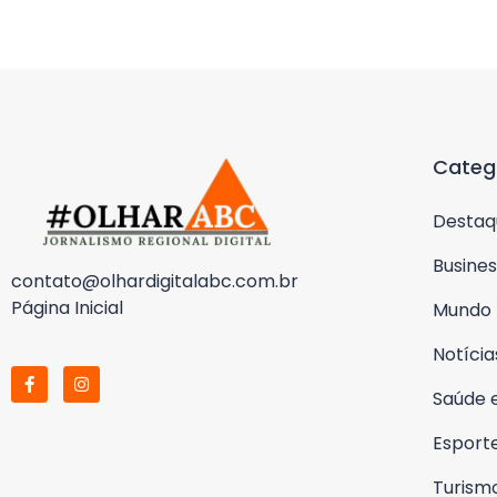
Categ
Destaq
Busines
contato@olhardigitalabc.com.br
Página Inicial
Mundo
Notícia
Saúde 
Esport
Turism