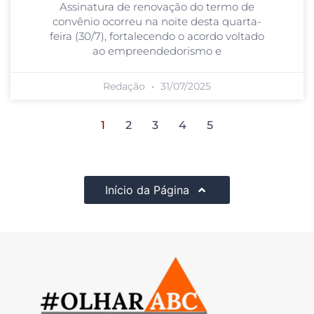
Assinatura de renovação do termo de
convênio ocorreu na noite desta quarta-
feira (30/7), fortalecendo o acordo voltado
ao empreendedorismo e
Redação
31/07/2025
1
2
3
4
5
Início da Página