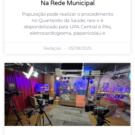
Na Rede Municipal
População pode realizar o procedimento
no Quarteirão da Saúde; raio-x é
disponibilizado pela UPA Central e PAs;
eletrocardiograma, papanicolau e
Redação
05/08/2025