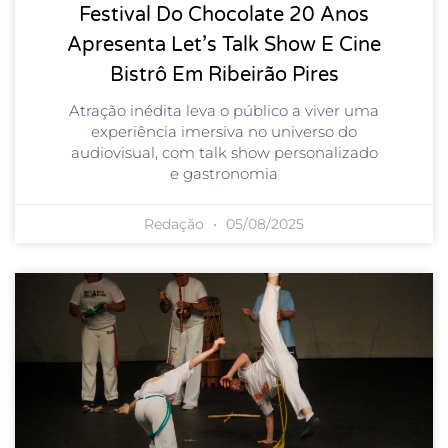
Festival Do Chocolate 20 Anos
Apresenta Let’s Talk Show E Cine
Bistrô Em Ribeirão Pires
Atração inédita leva o público a viver uma
experiência imersiva no universo do
audiovisual, com talk show personalizado
e gastronomia
Redação
05/08/2025