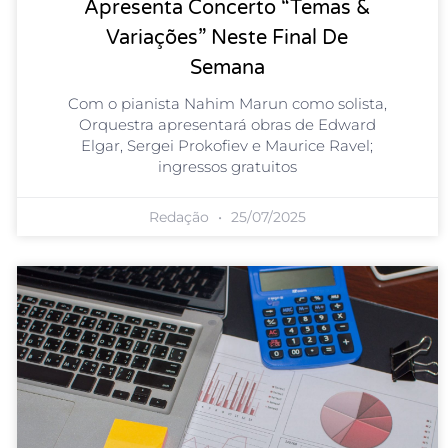
Apresenta Concerto “Temas &
Variações” Neste Final De
Semana
Com o pianista Nahim Marun como solista,
Orquestra apresentará obras de Edward
Elgar, Sergei Prokofiev e Maurice Ravel;
ingressos gratuitos
Redação
25/07/2025