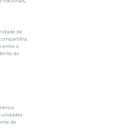
 nacionais,
unidade de
compartilha.
 entre o
dente do
mérica
7 unidades
ente de