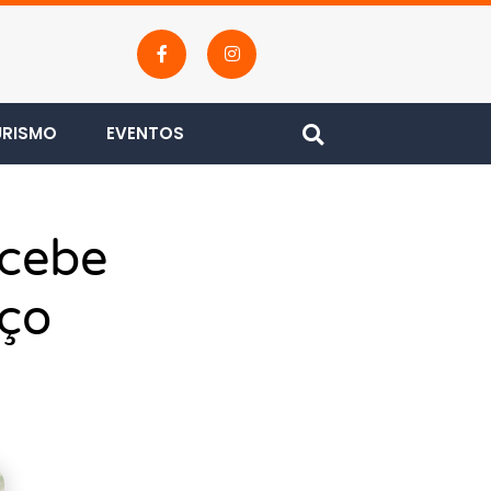
URISMO
EVENTOS
ecebe
ço