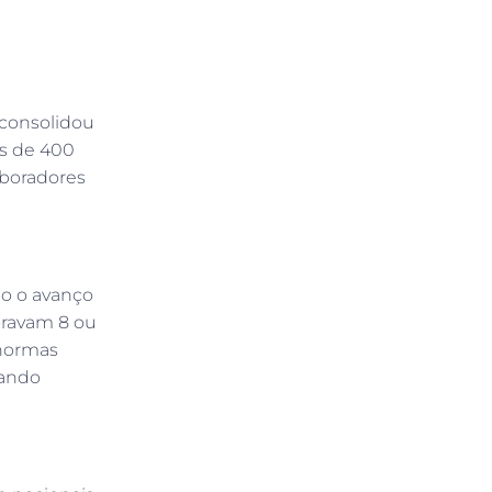
 consolidou
is de 400
aboradores
do o avanço
oravam 8 ou
 normas
rando