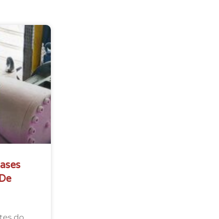
Gases
 De
tes do