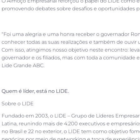
O Almoço Empresarial reforçou o papel do LIDE como esp
promovendo debates sobre desafios e oportunidades pa
“Foi uma alegria e uma honra receber o governador Ro
conhecer todas as suas realizações e também de ouvir
Com isso, atingimos nosso objetivo neste encontro: lev
governador e os filiados, mas com toda a comunidade e
Lide Grande ABC.
Quem é líder, está no LIDE.
Sobre o LIDE
Fundado em 2003, o LIDE – Grupo de Líderes Empresaria
Latina, reunindo mais de 4.200 executivos e empresári
no Brasil e 22 no exterior, o LIDE tem como objetivo f
negócios por meio de networking e troca de experiência