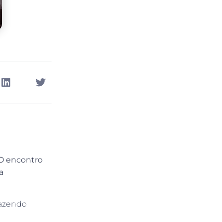
 O encontro
a
razendo