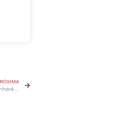
RÓXIMA
Em São Bernardo, Parque da Juventude ganhará nova iluminação em LED