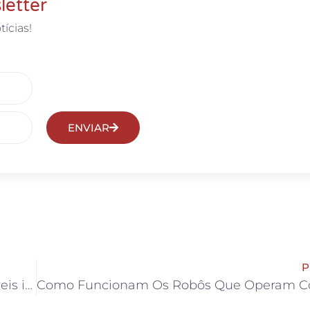
letter
tícias!
ENVIAR
P
A taxa Selic chega a 11,75%. Veja alguns possíveis impactos deste aumento para a economia brasileira