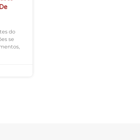
 De
tes do
ões se
amentos,