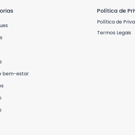
orias
Política de Pr
Política de Priv
ues
Termos Legais
s
s
e bem-estar
es
o
s