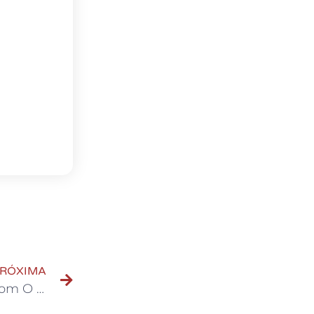
RÓXIMA
Como Funcionam Os Robôs Que Operam Com O Mini Índice?