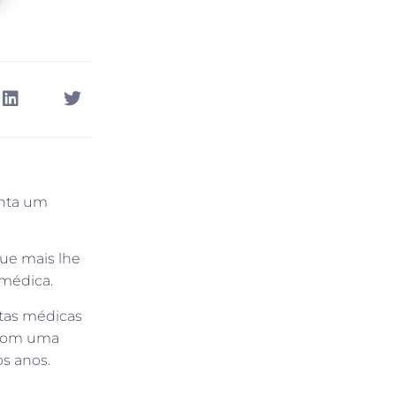
onta um
que mais lhe
 médica.
itas médicas
o com uma
os anos.