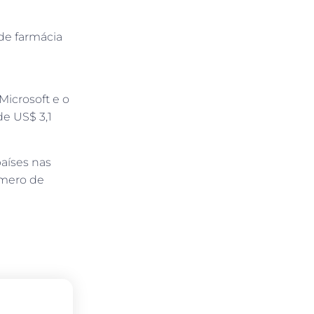
de farmácia
icrosoft e o
de US$ 3,1
aíses nas
úmero de