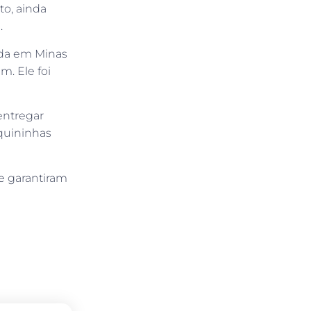
to, ainda
.
ada em Minas
. Ele foi
entregar
quininhas
e garantiram