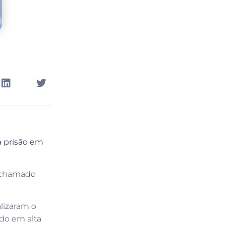
a prisão em
o chamado
lizaram o
do em alta