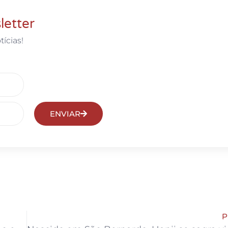
letter
tícias!
ENVIAR
P