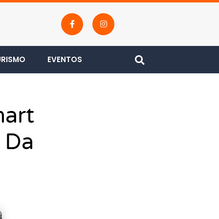
URISMO
EVENTOS
art
e Da