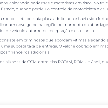
adas, colocando pedestres e motoristas em risco. No traje
Estado, quando perdeu o controle da motocicleta e caiu
a motocicleta possuía placa adulterada e havia sido furt
licar um novo golpe na região no momento da abordagem
dor de veículo automotor, receptação e estelionato.
, consiste em criminosos que abordam vítimas alegando 
e uma suposta taxa de entrega. O valor é cobrado em ma
zos financeiros adicionais.
ecializadas da GCM, entre elas ROTAM, ROMU e Canil, qu