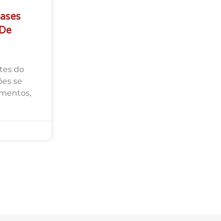
Gases
 De
tes do
ões se
amentos,