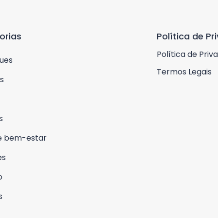
orias
Política de Pr
Política de Priv
ues
Termos Legais
s
s
e bem-estar
es
o
s