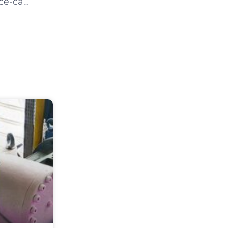
Nascido em São Bernardo, Hanii se sagra vice-campeão do Estrela da Casa