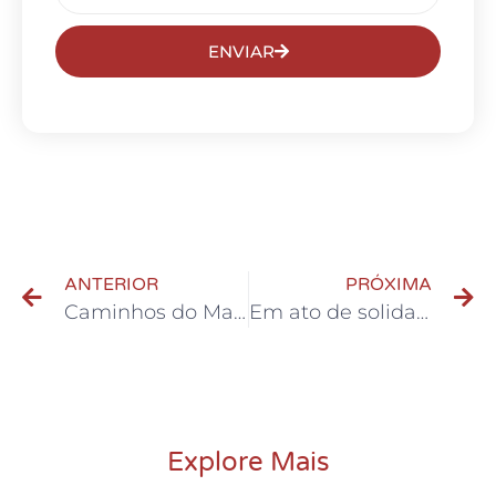
ENVIAR
ANTERIOR
PRÓXIMA
Caminhos do Mar lança caminhada noturna guiada pela Estrada Velha de Santos
Em ato de solidariedade, GCM de São Bernardo presta atendimento rápido e humano após contato da Central de Operações
Explore Mais