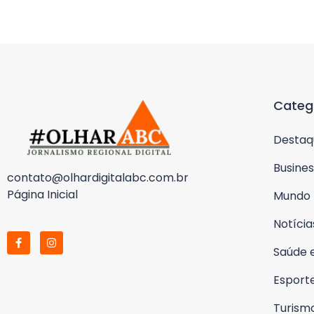
Categ
Destaq
Busines
contato@olhardigitalabc.com.br
Página Inicial
Mundo
Notícia
Saúde 
Esport
Turism