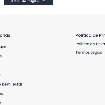
Início da Página
orias
Política de Pr
Política de Priv
ues
Termos Legais
s
s
e bem-estar
es
o