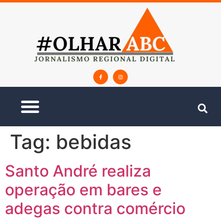
Tag:
bebidas
Santo André realiza
operação em bares e
adegas contra comércio