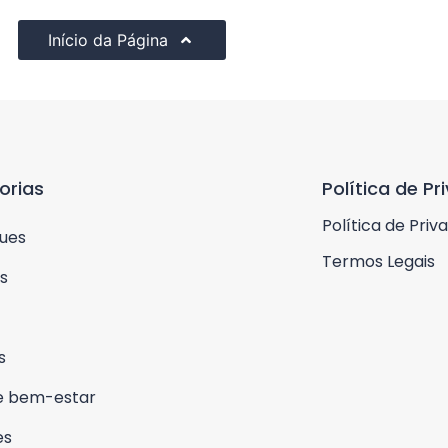
Início da Página
orias
Política de Pr
Política de Priv
ues
Termos Legais
s
s
e bem-estar
es