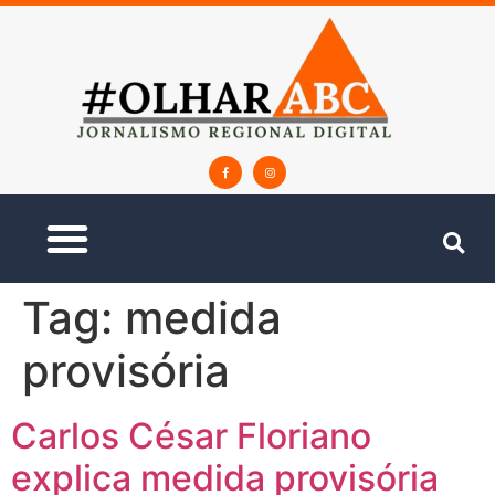
Tag:
medida
provisória
Carlos César Floriano
explica medida provisória