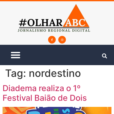
Tag:
nordestino
Diadema realiza o 1º
Festival Baião de Dois