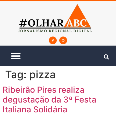
Tag:
pizza
Ribeirão Pires realiza
degustação da 3ª Festa
Italiana Solidária