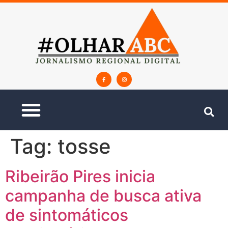
Tag:
tosse
Ribeirão Pires inicia
campanha de busca ativa
de sintomáticos