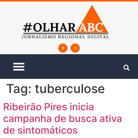
Tag:
tuberculose
Ribeirão Pires inicia
campanha de busca ativa
de sintomáticos