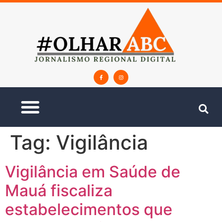
Tag:
Vigilância
Vigilância em Saúde de
Mauá fiscaliza
estabelecimentos que