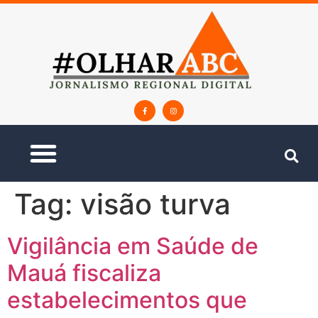
Tag:
visão turva
Vigilância em Saúde de
Mauá fiscaliza
estabelecimentos que