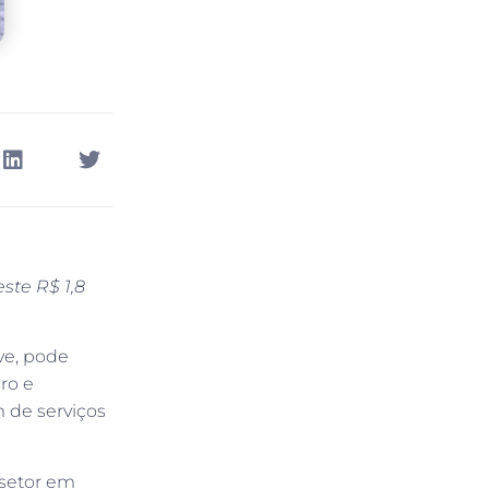
ste R$ 1,8
ve, pode
ro e
 de serviços
 setor em