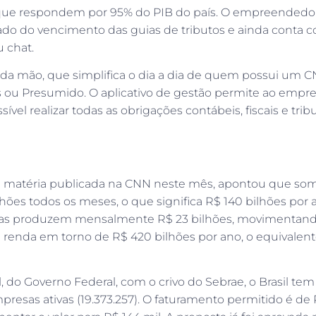
ios que respondem por 95% do PIB do país. O empreended
cado do vencimento das guias de tributos e ainda conta
u chat.
 da mão, que simplifica o dia a dia de quem possui um C
s ou Presumido. O aplicativo de gestão permite ao emp
el realizar todas as obrigações contábeis, fiscais e trib
m matéria publicada na CNN neste mês, apontou que so
ões todos os meses, o que significa R$ 140 bilhões por 
esas produzem mensalmente R$ 23 bilhões, movimentan
renda em torno de R$ 420 bilhões por ano, o equivalent
 do Governo Federal, com o crivo do Sebrae, o Brasil tem
presas ativas (19.373.257). O faturamento permitido é de 