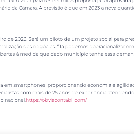
ntar o valor para R$ 144 mil. A proposta já foi aprovada
rio da Câmara. A previsão é que em 2023 a nova quantia
ro de 2023. Será um piloto de um projeto social para pre
malização dos negócios. “Já podemos operacionalizar e
serão abertas à medida que dado município tenha essa deman
na em smartphones, proporcionando economia e agilidad
alistas com mais de 25 anos de experiência atendendo
o nacional.
https://obviacontabil.com/