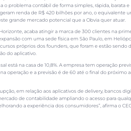
 o problema contábil de forma simples, rápida, barata e 
geram renda de R$ 420 bilhões por ano, o equivalente u
este grande mercado potencial que a Obvia quer atuar.
orizonte, acaba atingir a marca de 300 clientes na pri
ansão com uma sede física em São Paulo, em Heliópol
ecursos próprios dos founders, que foram e estão sendo 
ão do aplicativo.
al está na casa de 10,8%. A empresa tem operação previs
s na operação e a previsão é de 60 até o final do próximo 
pção, em relação aos aplicativos de delivery, bancos digi
 mercado de contabilidade ampliando o acesso para qual
horando a experiência dos consumidores”, afirma o CE