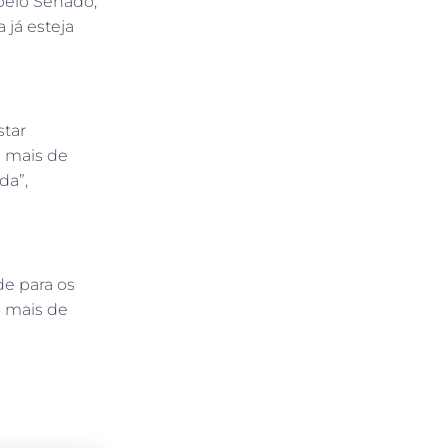
 pelo Senado,
 já esteja
star
m mais de
da”,
e para os
 mais de