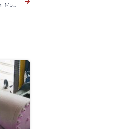
Acisbec completa 78 anos, lança busto Valter Moura e anuncia novidades