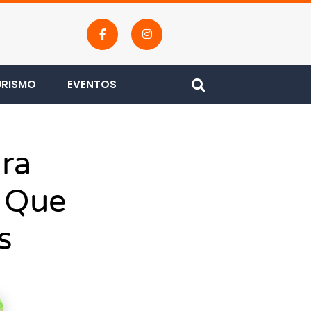
URISMO
EVENTOS
ara
r Que
s