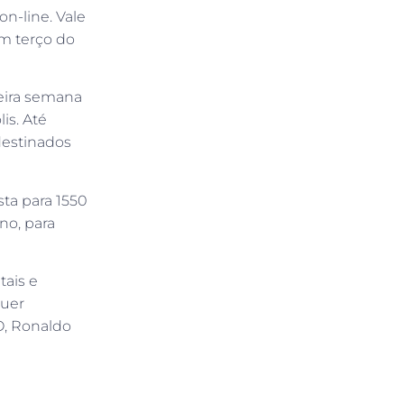
on-line. Vale
m terço do
meira semana
is. Até
destinados
ta para 1550
ano, para
tais e
quer
O, Ronaldo