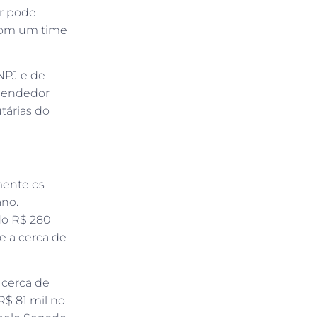
or pode
 com um time
NPJ e de
reendedor
utárias do
mente os
ano.
do R$ 280
e a cerca de
 cerca de
R$ 81 mil no