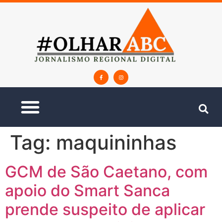
Tag:
maquininhas
GCM de São Caetano, com
apoio do Smart Sanca
prende suspeito de aplicar